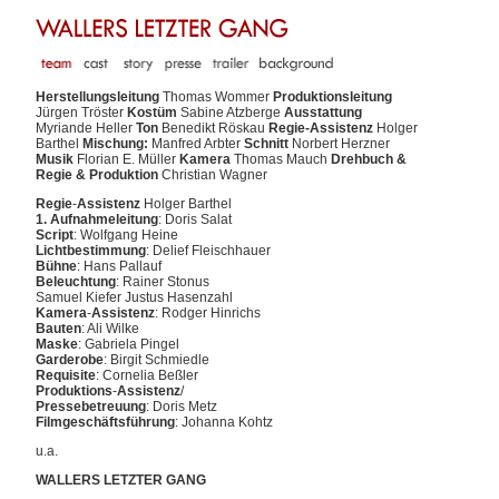
Herstellungsleitung
Thomas Wommer
Produktionsleitung
Jürgen Tröster
Kostüm
Sabine Atzberge
Ausstattung
Myriande Heller
Ton
Benedikt Röskau
Regie-Assistenz
Holger
Barthel
Mischung:
Manfred Arbter
Schnitt
Norbert Herzner
Musik
Florian E. Müller
Kamera
Thomas Mauch
Drehbuch &
Regie & Produktion
Christian Wagner
Regie
-
Assistenz
Holger Barthel
1.
Aufnahmeleitung
: Doris Salat
Script
: Wolfgang Heine
Lichtbestimmung
: Delief Fleischhauer
Bühne
: Hans Pallauf
Beleuchtung
: Rainer Stonus
Samuel Kiefer Justus Hasenzahl
Kamera
-
Assistenz
: Rodger Hinrichs
Bauten
: Ali Wilke
Maske
: Gabriela Pingel
Garderobe
: Birgit Schmiedle
Requisite
: Cornelia Beßler
Produktions
-
Assistenz
/
Pressebetreuung
: Doris Metz
Filmgeschäftsführung
: Johanna Kohtz
u.a.
WALLERS LETZTER GANG